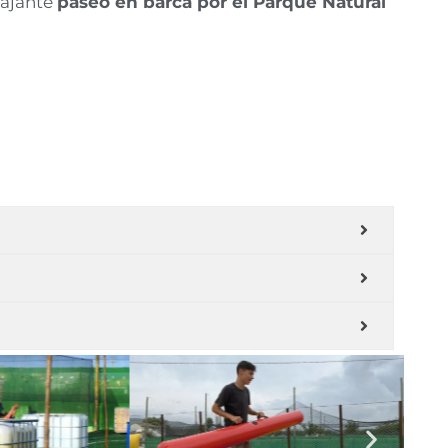
lajante
paseo en barca por el Parque Natural