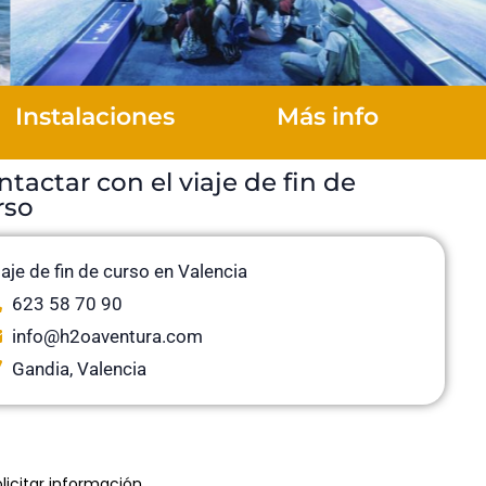
Instalaciones
Más info
ntactar con el viaje de fin de
rso
iaje de fin de curso en Valencia
623 58 70 90
info@h2oaventura.com
Gandia, Valencia
olicitar información