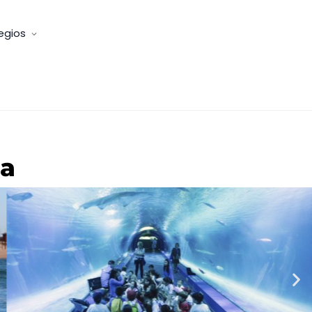
egios
ia