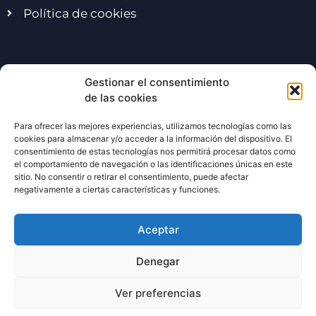
Política de cookies
Excursiones escolares
Gestionar el consentimiento
de las cookies
Viaje de fin de curso
Para ofrecer las mejores experiencias, utilizamos tecnologías como las
cookies para almacenar y/o acceder a la información del dispositivo. El
Viaje de fin de curso Madrid
consentimiento de estas tecnologías nos permitirá procesar datos como
Exc. escolares en Madrid
el comportamiento de navegación o las identificaciones únicas en este
sitio. No consentir o retirar el consentimiento, puede afectar
Excursiones multiaventura
negativamente a ciertas características y funciones.
Aceptar
Actividades estrella
Denegar
Despedidas de solter@
Ver preferencias
Team building
Multiaventura Madrid