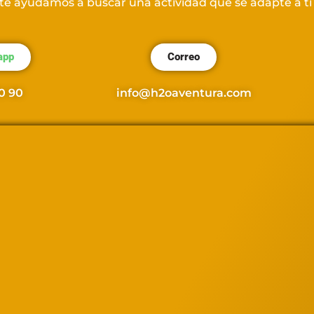
¿te ayudamos a buscar una actividad que se adapte a ti
app
Correo
0 90
info@h2oaventura.com