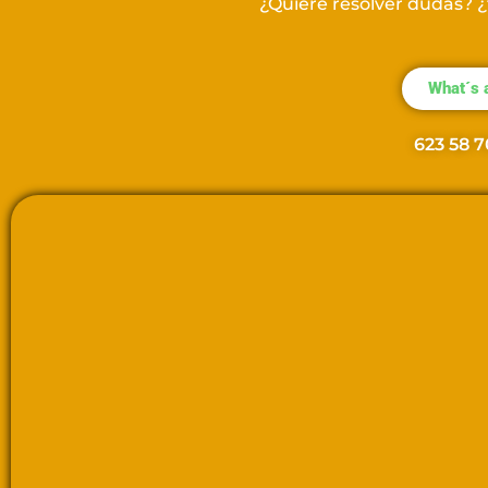
¿Quiere resolver dudas? 
What´s 
623 58 7