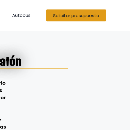
Autobús
Solicitar presupuesto
ratón
rlo
s
por
e
las