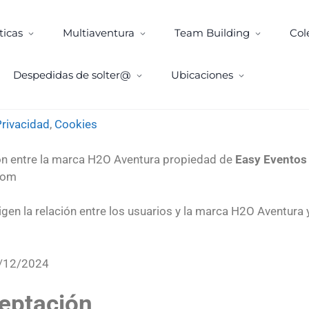
ticas
Multiaventura
Team Building
Col
Despedidas de solter@
Ubicaciones
Privacidad
,
Cookies
ión entre la marca H2O Aventura propiedad de
Easy Eventos 
.h2oaventura.com
gen la relación entre los usuarios y la marca H2O Aventura
 01/12/2024
eptación