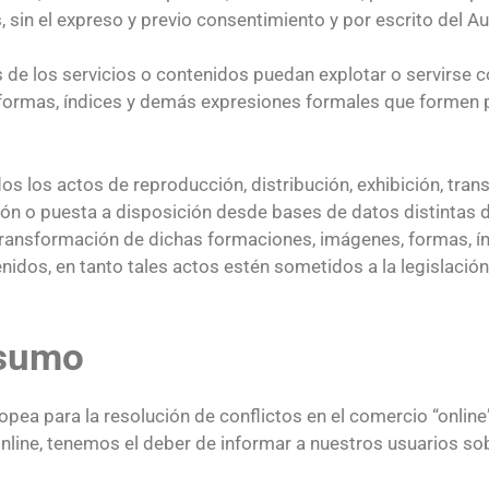
 sin el expreso y previo consentimiento y por escrito del Au
s de los servicios o contenidos puedan explotar o servirse c
 formas, índices y demás expresiones formales que formen p
os los actos de reproducción, distribución, exhibición, tran
ón o puesta a disposición desde bases de datos distintas de
a transformación de dichas formaciones, imágenes, formas, 
idos, en tanto tales actos estén sometidos a la legislación 
nsumo
ea para la resolución de conflictos en el comercio “online
line, tenemos el deber de informar a nuestros usuarios sobr