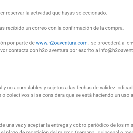
der reservar la actividad que hayas seleccionado.
s recibido un correo con la confirmación de la compra.
ción por parte de
www.h2oaventura.com
, se procederá al en
 favor contacta con h2o aventura por escrito a info@h2oavent
 y no acumulables y sujetos a las fechas de validez indica
es o colectivos si se considera que se está haciendo un uso
s de una vez y aceptar la entrega y cobro periódico de los 
 el plazo de repetición del mismo (semanal, quincenal o me