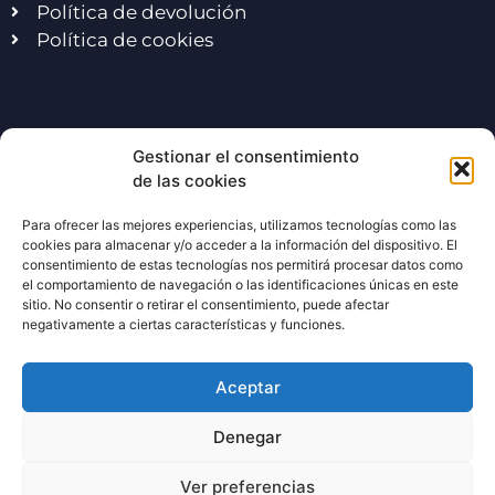
Política de devolución
Política de cookies
Excursiones escolares
Gestionar el consentimiento
de las cookies
Viaje de fin de curso
Para ofrecer las mejores experiencias, utilizamos tecnologías como las
Viaje de fin de curso Madrid
cookies para almacenar y/o acceder a la información del dispositivo. El
consentimiento de estas tecnologías nos permitirá procesar datos como
Exc. escolares en Madrid
el comportamiento de navegación o las identificaciones únicas en este
Excursiones multiaventura
sitio. No consentir o retirar el consentimiento, puede afectar
negativamente a ciertas características y funciones.
Actividades estrella
Aceptar
Denegar
Despedidas de solter@
Team building
Ver preferencias