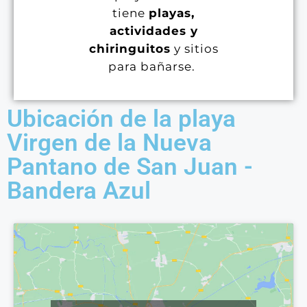
tiene
playas,
actividades
y
chiringuitos
y sitios
para bañarse.
Ubicación de la playa
Virgen de la Nueva
Pantano de San Juan -
Bandera Azul