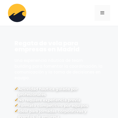
Regata de vela para
empresas en Madrid
Una experiencia náutica de team
building para fomentar la coordinación, la
comunicación y la toma de decisiones en
equipo.
✓
Actividad náutica guiada por
profesionales
✓
No requiere experiencia previa
✓
Formato competitivo por equipos
✓
Ideal para jornadas corporativas y
eventos de empresa