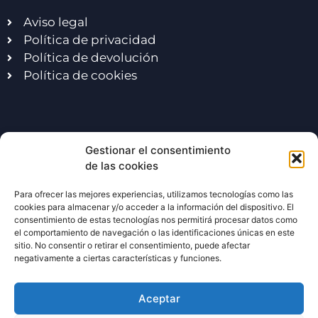
Aviso legal
Política de privacidad
Política de devolución
Política de cookies
Excursiones escolares
Gestionar el consentimiento
de las cookies
Viaje de fin de curso
Para ofrecer las mejores experiencias, utilizamos tecnologías como las
Viaje de fin de curso Madrid
cookies para almacenar y/o acceder a la información del dispositivo. El
consentimiento de estas tecnologías nos permitirá procesar datos como
Exc. escolares en Madrid
el comportamiento de navegación o las identificaciones únicas en este
Excursiones multiaventura
sitio. No consentir o retirar el consentimiento, puede afectar
negativamente a ciertas características y funciones.
Actividades estrella
Aceptar