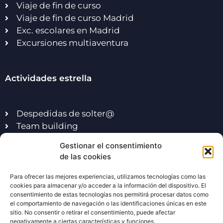
Viaje de fin de curso
Viaje de fin de curso Madrid
Exc. escolares en Madrid
Excursiones multiaventura
Actividades estrella
Despedidas de solter@
Team building
Multiaventura Madrid
Gestionar el consentimiento
Actividades acuáticas
de las cookies
Para ofrecer las mejores experiencias, utilizamos tecnologías como las
cookies para almacenar y/o acceder a la información del dispositivo. El
consentimiento de estas tecnologías nos permitirá procesar datos como
el comportamiento de navegación o las identificaciones únicas en este
sitio. No consentir o retirar el consentimiento, puede afectar
negativamente a ciertas características y funciones.