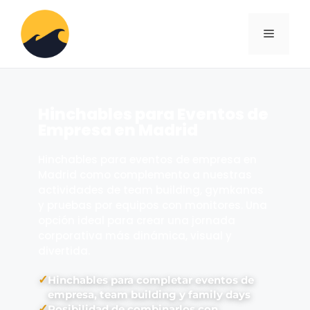
Hinchables para Eventos de
Empresa en Madrid
Hinchables para eventos de empresa en
Madrid como complemento a nuestras
actividades de team building, gymkanas
y pruebas por equipos con monitores. Una
opción ideal para crear una jornada
corporativa más dinámica, visual y
divertida.
✓
Hinchables para completar eventos de
empresa, team building y family days
✓
Posibilidad de combinarlos con