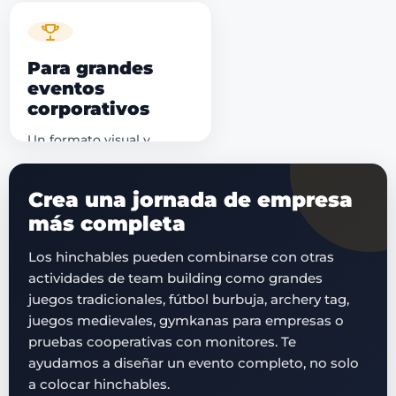
alquiler aislado: los
podemos integrar dentro
de una actividad de
empresa, una gran
Para grandes
gymkana, una
eventos
competición por equipos
corporativos
o una jornada con
monitores y pruebas
Un formato visual y
cooperativas.
participativo para eventos
con muchos asistentes.
Crea una jornada de empresa
Adaptamos la propuesta
al número de personas,
más completa
tiempo disponible,
espacio y objetivo de la
Los hinchables pueden combinarse con otras
jornada: diversión,
actividades de team building como grandes
cohesión, competición o
juegos tradicionales, fútbol burbuja, archery tag,
experiencia familiar.
juegos medievales, gymkanas para empresas o
pruebas cooperativas con monitores. Te
ayudamos a diseñar un evento completo, no solo
a colocar hinchables.