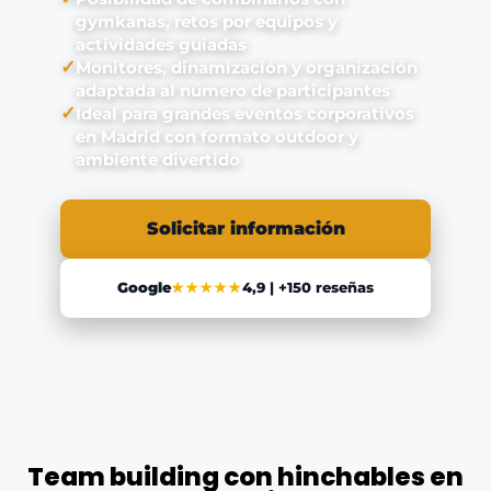
gymkanas, retos por equipos y
actividades guiadas
✓
Monitores, dinamización y organización
adaptada al número de participantes
✓
Ideal para grandes eventos corporativos
en Madrid con formato outdoor y
ambiente divertido
Solicitar información
Google
★★★★★
4,9 | +150 reseñas
Team building con hinchables en