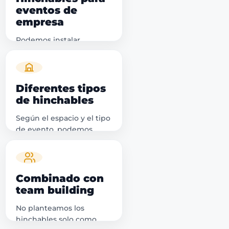
eventos de
empresa
Podemos instalar
hinchables en fincas,
espacios exteriores,
recintos para eventos o
zonas interiores con
Diferentes tipos
altura y superficie
de hinchables
suficiente. Una opción
Según el espacio y el tipo
ideal para completar una
de evento, podemos
jornada corporativa, un
valorar deslizadores,
family day o una actividad
toboganes, futbolín
de team building en
humano gigante, toro
Madrid.
mecánico, barredora,
Combinado con
pistas hinchables u otros
team building
juegos para dinamizar la
jornada.
No planteamos los
hinchables solo como